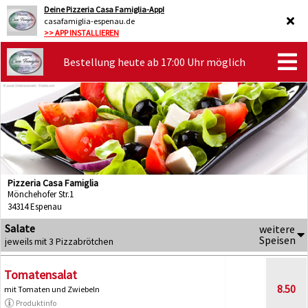
Deine Pizzeria Casa Famiglia-App!
casafamiglia-espenau.de
>> APP INSTALLIEREN
Bestellung heute ab 17:00 Uhr möglich
Pizzeria Casa Famiglia
Mönchehofer Str.1
34314 Espenau
Salate
weitere
Speisen
jeweils mit 3 Pizzabrötchen
Tomatensalat
8.50
mit Tomaten und Zwiebeln
Produktinfo